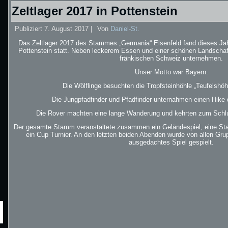
Zeltlager 2017 in Pottenstein
Publiziert
7. August 2017
|
Von
Daniel-St.
Das Zeltlager 2017 des Stammes „Germania“ Elsenfeld fand dieses Jah
Pottenstein statt. Neben leckerem Essen und einer schönen Landschaft
fränkischen Schweiz unternehmen.
Unser Motto war Bayern.
Die Wölflinge besuchten die Tropfsteinhöhle „Teufelshöhl
Die Jungpfadfinder und Pfadfinder unternahmen einen Hike 
Die Rover machten eine lange Wanderung und kehrten zum Schlus
Der gesamte Stamm veranstaltete zusammen ein Geländespiel, eine Sta
ein Cup Turnier. An den letzten beiden Abenden wurde von allen Gru
ausgedachtes Spiel gespielt.