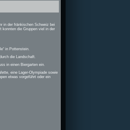
r in der fränkischen Schweiz bei
 konnten die Gruppen viel in der
e“ in Pottenstein.
durch die Landschaft.
s in einen Biergarten ein.
fette, eine Lager-Olympiade sowie
ppen etwas vorgeführt oder ein