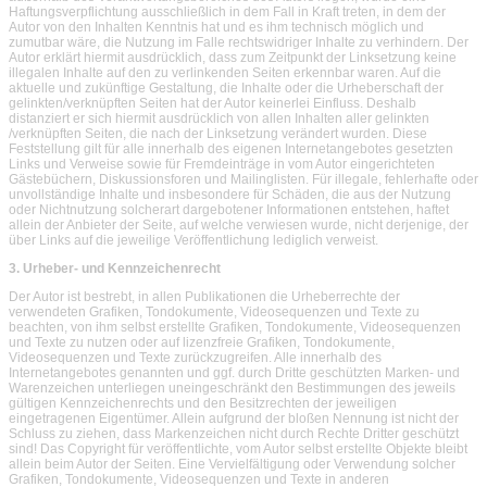
Haftungsverpflichtung ausschließlich in dem Fall in Kraft treten, in dem der
Autor von den Inhalten Kenntnis hat und es ihm technisch möglich und
zumutbar wäre, die Nutzung im Falle rechtswidriger Inhalte zu verhindern. Der
Autor erklärt hiermit ausdrücklich, dass zum Zeitpunkt der Linksetzung keine
illegalen Inhalte auf den zu verlinkenden Seiten erkennbar waren. Auf die
aktuelle und zukünftige Gestaltung, die Inhalte oder die Urheberschaft der
gelinkten/verknüpften Seiten hat der Autor keinerlei Einfluss. Deshalb
distanziert er sich hiermit ausdrücklich von allen Inhalten aller gelinkten
/verknüpften Seiten, die nach der Linksetzung verändert wurden. Diese
Feststellung gilt für alle innerhalb des eigenen Internetangebotes gesetzten
Links und Verweise sowie für Fremdeinträge in vom Autor eingerichteten
Gästebüchern, Diskussionsforen und Mailinglisten. Für illegale, fehlerhafte oder
unvollständige Inhalte und insbesondere für Schäden, die aus der Nutzung
oder Nichtnutzung solcherart dargebotener Informationen entstehen, haftet
allein der Anbieter der Seite, auf welche verwiesen wurde, nicht derjenige, der
über Links auf die jeweilige Veröffentlichung lediglich verweist.
3. Urheber- und Kennzeichenrecht
Der Autor ist bestrebt, in allen Publikationen die Urheberrechte der
verwendeten Grafiken, Tondokumente, Videosequenzen und Texte zu
beachten, von ihm selbst erstellte Grafiken, Tondokumente, Videosequenzen
und Texte zu nutzen oder auf lizenzfreie Grafiken, Tondokumente,
Videosequenzen und Texte zurückzugreifen. Alle innerhalb des
Internetangebotes genannten und ggf. durch Dritte geschützten Marken- und
Warenzeichen unterliegen uneingeschränkt den Bestimmungen des jeweils
gültigen Kennzeichenrechts und den Besitzrechten der jeweiligen
eingetragenen Eigentümer. Allein aufgrund der bloßen Nennung ist nicht der
Schluss zu ziehen, dass Markenzeichen nicht durch Rechte Dritter geschützt
sind! Das Copyright für veröffentlichte, vom Autor selbst erstellte Objekte bleibt
allein beim Autor der Seiten. Eine Vervielfältigung oder Verwendung solcher
Grafiken, Tondokumente, Videosequenzen und Texte in anderen