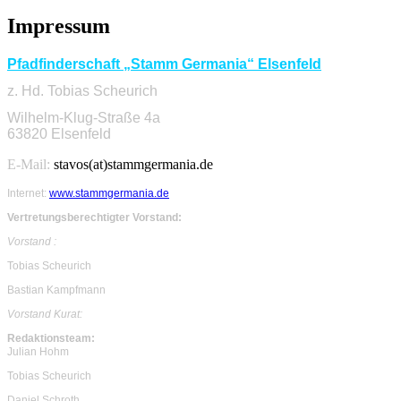
Impressum
Pfadfinderschaft „Stamm Germania“ Elsenfeld
z. Hd. Tobias Scheurich
Wilhelm-Klug-Straße 4a
63820 Elsenfeld
E-Mail:
stavos(at)stammgermania.de
Internet:
www.stammgermania.de
Vertretungsberechtigter Vorstand:
Vorstand :
Tobias Scheurich
Bastian Kampfmann
Vorstand Kurat:
Redaktionsteam:
Julian Hohm
Tobias Scheurich
Daniel Schroth