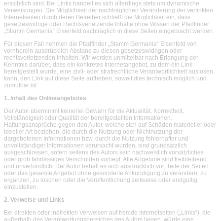
ersichtlich sind. Bei Links handelt es sich allerdings stets um dynamische
Verweisungen. Die Möglichkeit der nachträglichen Veränderung der verlinkten
Internetseiten durch deren Betreiber schließt die Möglichkeit ein, dass
gesetzeswidrige oder Rechtsverletzende Inhalte ohne Wissen der Pfadfinder
„Stamm Germania“ Elsenfeld nachträglich in diese Seiten eingebracht werden.
Für diesen Fall nehmen die Pfadfinder „Stamm Germania“ Elsenfeld von
vornherein ausdrücklich Abstand zu diesen gesetzeswidrigen oder
rechtsverletzenden Inhalten. Wir werden unmittelbar nach Erlangung der
Kenntnis darüber, dass ein konkretes Internetangebot, zu dem ein Link
bereitgestellt wurde, eine zivil- oder strafrechtliche Verantwortlichkeit auslösen
kann, den Link auf diese Seite aufheben, soweit dies technisch möglich und
zumutbar ist.
1. Inhalt des Onlineangebotes
Der Autor übernimmt keinerlei Gewähr für die Aktualität, Korrektheit,
Vollständigkeit oder Qualität der bereitgestellten Informationen.
Haftungsansprüche gegen den Autor, welche sich auf Schäden materieller oder
ideeller Art beziehen, die durch die Nutzung oder Nichtnutzung der
dargebotenen Informationen bzw. durch die Nutzung fehlerhafter und
unvollständiger Informationen verursacht wurden, sind grundsätzlich
ausgeschlossen, sofern seitens des Autors kein nachweislich vorsätzliches
oder grob fahrlässiges Verschulden vorliegt. Alle Angebote sind freibleibend
und unverbindlich. Der Autor behält es sich ausdrücklich vor, Teile der Seiten
oder das gesamte Angebot ohne gesonderte Ankündigung zu verändern, zu
ergänzen, zu löschen oder die Veröffentlichung zeitweise oder endgültig
einzustellen.
2. Verweise und Links
Bei direkten oder indirekten Verweisen auf fremde Internetseiten („Links“), die
außerhalb des Verantwortungsbereiches des Autors liegen, würde eine