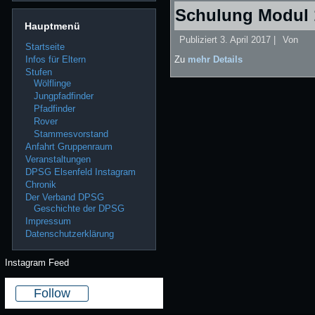
Schulung Modul 
Hauptmenü
Publiziert
3. April 2017
|
Von
Startseite
Infos für Eltern
Zu
mehr Details
Stufen
Wölflinge
Jungpfadfinder
Pfadfinder
Rover
Stammesvorstand
Anfahrt Gruppenraum
Veranstaltungen
DPSG Elsenfeld Instagram
Chronik
Der Verband DPSG
Geschichte der DPSG
Impressum
Datenschutzerklärung
Instagram Feed
Follow