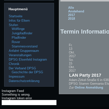
Alle
Hauptmenü
Anstehend
2017
Startseite
2018
Infos für Eltern
Stufen
Wölflinge
Termin Informati
Jungpfadfinder
Pfadfinder
Rover
Fr.
Stammesvorstand
13
Anfahrt Gruppenraum
Okt.
Veranstaltungen
2017
DPSG Elsenfeld Instagram
So.
15
Chronik
Okt.
Der Verband DPSG
2017
Geschichte der DPSG
LAN Party 2017
Impressum
Adam-Zirkel-Straße 6 in 638
Datenschutzerklärung
DPSG Stamm Germania Els
Zur
Online Anmeldung
Instagram Feed
Something is wrong.
Instagram token error.
Follow